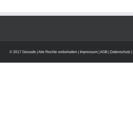
© 2017 Geosafe | Alle Rechte vorbehalten |
Impressum
|
AGB
|
Datenschutz
|