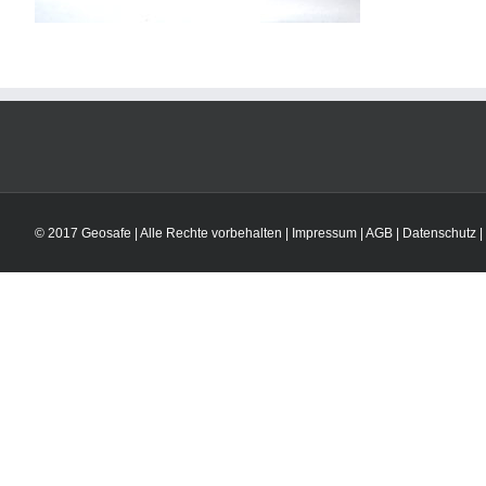
© 2017 Geosafe | Alle Rechte vorbehalten |
Impressum
|
AGB
|
Datenschutz
|